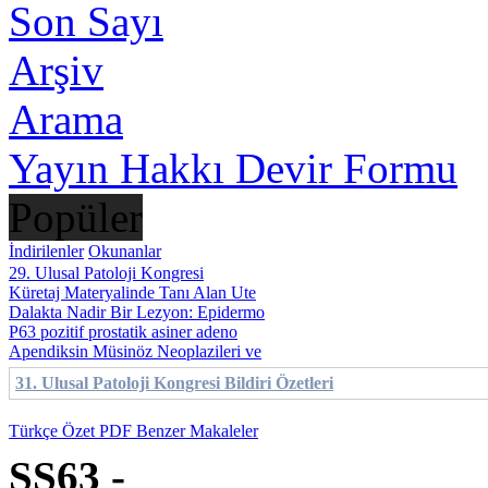
Son Sayı
Arşiv
Arama
Yayın Hakkı Devir Formu
Popüler
İndirilenler
Okunanlar
29. Ulusal Patoloji Kongresi
Küretaj Materyalinde Tanı Alan Ute
Dalakta Nadir Bir Lezyon: Epidermo
P63 pozitif prostatik asiner adeno
Apendiksin Müsinöz Neoplazileri ve
31. Ulusal Patoloji Kongresi Bildiri Özetleri
Türkçe Özet
PDF
Benzer Makaleler
SS63 -