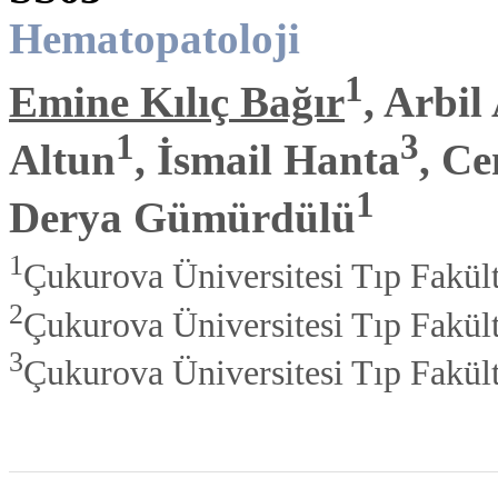
Hematopatoloji
1
Emine Kılıç Bağır
, Arbil
1
3
Altun
, İsmail Hanta
, Ce
1
Derya Gümürdülü
1
Çukurova Üniversitesi Tıp Fakülte
2
Çukurova Üniversitesi Tıp Fakült
3
Çukurova Üniversitesi Tıp Fakült