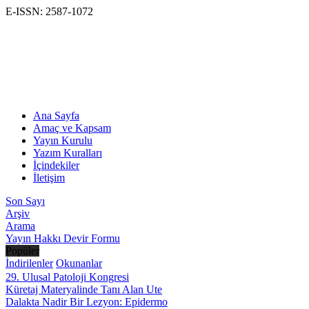
E-ISSN: 2587-1072
Ana Sayfa
Amaç ve Kapsam
Yayın Kurulu
Yazım Kuralları
İçindekiler
İletişim
Son Sayı
Arşiv
Arama
Yayın Hakkı Devir Formu
Popüler
İndirilenler
Okunanlar
29. Ulusal Patoloji Kongresi
Küretaj Materyalinde Tanı Alan Ute
Dalakta Nadir Bir Lezyon: Epidermo