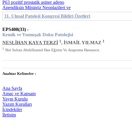
P63 pozitif prostatik asiner adeno
Apendiksin Müsinöz Neoplazileri ve
31. Ulusal Patoloji Kongresi Bildiri Özetleri
EPS408(33) -
Kemik ve Yumuşak Doku Patolojisi
1
1
NESLİHAN KAYA TERZİ
, İSMAİL YILMAZ
1
Sbü Sultan Abdülhamid Han Eğitim Ve Araştırma Hastanesi
Anahtar Kelimeler :
Ana Sayfa
Amaç ve Kapsam
Yayın Kurulu
Yazım Kuralları
İçindekiler
İletişim