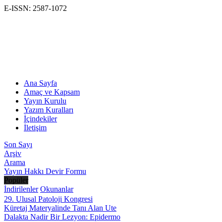
E-ISSN: 2587-1072
Ana Sayfa
Amaç ve Kapsam
Yayın Kurulu
Yazım Kuralları
İçindekiler
İletişim
Son Sayı
Arşiv
Arama
Yayın Hakkı Devir Formu
Popüler
İndirilenler
Okunanlar
29. Ulusal Patoloji Kongresi
Küretaj Materyalinde Tanı Alan Ute
Dalakta Nadir Bir Lezyon: Epidermo