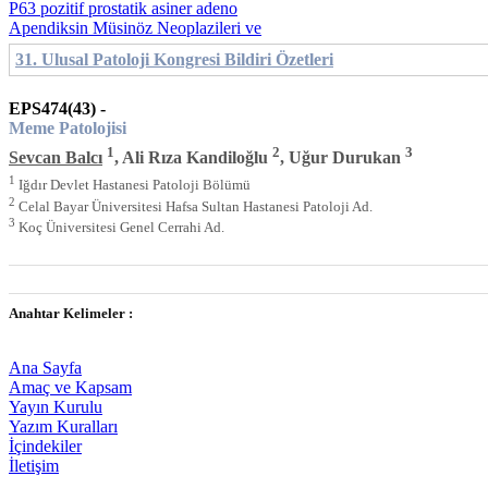
P63 pozitif prostatik asiner adeno
Apendiksin Müsinöz Neoplazileri ve
31. Ulusal Patoloji Kongresi Bildiri Özetleri
EPS474(43) -
Meme Patolojisi
1
2
3
Sevcan Balcı
, Ali Rıza Kandiloğlu
, Uğur Durukan
1
Iğdır Devlet Hastanesi Patoloji Bölümü
2
Celal Bayar Üniversitesi Hafsa Sultan Hastanesi Patoloji Ad.
3
Koç Üniversitesi Genel Cerrahi Ad.
Anahtar Kelimeler :
Ana Sayfa
Amaç ve Kapsam
Yayın Kurulu
Yazım Kuralları
İçindekiler
İletişim