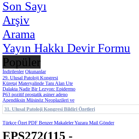
Son Sayı
Arşiv
Arama
Yayın Hakkı Devir Formu
Popüler
İndirilenler
Okunanlar
29. Ulusal Patoloji Kongresi
Küretaj Materyalinde Tanı Alan Ute
Dalakta Nadir Bir Lezyon: Epidermo
P63 pozitif prostatik asiner adeno
Apendiksin Müsinöz Neoplazileri ve
31. Ulusal Patoloji Kongresi Bildiri Özetleri
Türkçe Özet
PDF
Benzer Makaleler
Yazara Mail Gönder
EPS272(115 -