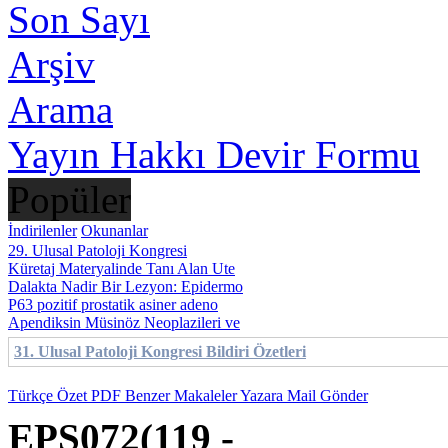
Son Sayı
Arşiv
Arama
Yayın Hakkı Devir Formu
Popüler
İndirilenler
Okunanlar
29. Ulusal Patoloji Kongresi
Küretaj Materyalinde Tanı Alan Ute
Dalakta Nadir Bir Lezyon: Epidermo
P63 pozitif prostatik asiner adeno
Apendiksin Müsinöz Neoplazileri ve
31. Ulusal Patoloji Kongresi Bildiri Özetleri
Türkçe Özet
PDF
Benzer Makaleler
Yazara Mail Gönder
EPS072(119 -