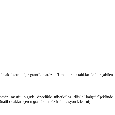
2017, Cilt 1, Ek Sayı
 olmak üzere diğer granülomatöz inflamatuar hastalıklar ile karışabilen
atöz mastit, olguda öncelikle tüberküloz düşünülmüştür”şeklinde
ratif odaklar içeren granülomatöz inflamasyon izlenmiştir.