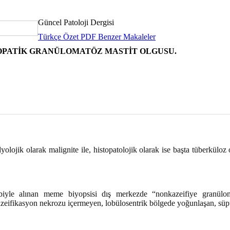
Güncel Patoloji Dergisi
Türkçe Özet
PDF
Benzer Makaleler
İYOPATİK GRANÜLOMATÖZ MASTİT OLGUSU.
olojik olarak malignite ile, histopatolojik olarak ise başta tüberküloz
biyle alınan meme biyopsisi dış merkezde “nonkazeifiye granülom
azeifikasyon nekrozu içermeyen, lobülosentrik bölgede yoğunlaşan, süpü