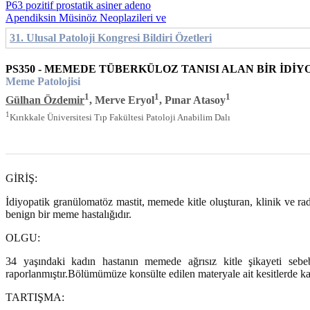
P63 pozitif prostatik asiner adeno
Apendiksin Müsinöz Neoplazileri ve
31. Ulusal Patoloji Kongresi Bildiri Özetleri
PS350 - MEMEDE TÜBERKÜLOZ TANISI ALAN BİR İD
Meme Patolojisi
1
1
1
Gülhan Özdemir
, Merve Eryol
, Pınar Atasoy
1
Kırıkkale Üniversitesi Tıp Fakültesi Patoloji Anabilim Dalı
GİRİŞ:
İdiyopatik granülomatöz mastit, memede kitle oluşturan, klinik ve rady
benign bir meme hastalığıdır.
OLGU:
34 yaşındaki kadın hastanın memede ağrısız kitle şikayeti sebe
raporlanmıştır.Bölümümüze konsülte edilen materyale ait kesitlerde k
TARTIŞMA: