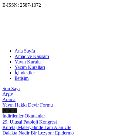
E-ISSN: 2587-1072
Ana Sayfa
Amaç ve Kapsam
Yayın Kurulu
Yazım Kuralları
İçindekiler
İletişim
Son Sayı
Arşiv
Arama
Yayın Hakkı Devir Formu
Popüler
İndirilenler
Okunanlar
29. Ulusal Patoloji Kongresi
Küretaj Materyalinde Tanı Alan Ute
Dalakta Nadir Bir Lezyon: Epidermo