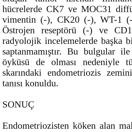
hücrelerde CK7 ve MOC31 diffüz
vimentin (-), CK20 (-), WT-1 (
Östrojen reseptörü (-) ve CD1
radyolojik incelemelerde başka 
saptanmamıştır. Bu bulgular ile
öyküsü de olması nedeniyle t
skarındaki endometriozis zemini
tanısı konuldu.
SONUÇ
Endometriozisten köken alan mali