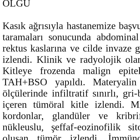
OLGU
Kasık ağrısıyla hastanemize başv
taramaları sonucunda abdominal
rektus kaslarına ve cilde invaze
izlendi. Klinik ve radyolojik ol
Kitleye frozenda malign epite
TAH+BSO yapıldı. Materyalin
ölçülerinde infiltratif sınırlı, gr
içeren tümöral kitle izlendi. M
kordonlar, glandüler ve kribri
nükleuslu, şeffaf-eozinofilik si
oluşan tümör izlendi. İmmünoh