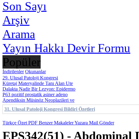
Son Sayı
Arşiv
Arama
Yayın Hakkı Devir Formu
Popüler
İndirilenler
Okunanlar
29. Ulusal Patoloji Kongresi
Küretaj Materyalinde Tanı Alan Ute
Dalakta Nadir Bir Lezyon: Epidermo
P63 pozitif prostatik asiner adeno
Apendiksin Müsinöz Neoplazileri ve
31. Ulusal Patoloji Kongresi Bildiri Özetleri
Türkçe Özet
PDF
Benzer Makaleler
Yazara Mail Gönder
EPS342(51) - Abdominal 