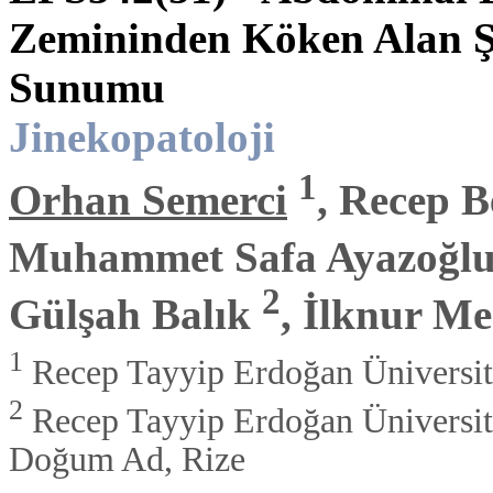
Zemininden Köken Alan Ş
Sunumu
Jinekopatoloji
1
Orhan Semerci
, Recep 
Muhammet Safa Ayazoğl
2
Gülşah Balık
, İlknur M
1
Recep Tayyip Erdoğan Üniversites
2
Recep Tayyip Erdoğan Üniversites
Doğum Ad, Rize