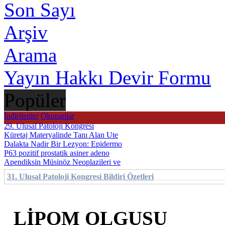
Son Sayı
Arşiv
Arama
Yayın Hakkı Devir Formu
Popüler
İndirilenler
Okunanlar
29. Ulusal Patoloji Kongresi
Küretaj Materyalinde Tanı Alan Ute
Dalakta Nadir Bir Lezyon: Epidermo
P63 pozitif prostatik asiner adeno
Apendiksin Müsinöz Neoplazileri ve
31. Ulusal Patoloji Kongresi Bildiri Özetleri
Güncel Patoloji Dergisi
LİPOM OLGUSU