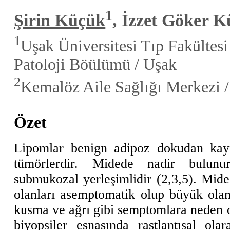
1
Şirin Küçük
, İzzet Göker 
1
Uşak Üniversitesi Tıp Fakültes
Patoloji Böülümü / Uşak
2
Kemalöz Aile Sağlığı Merkezi 
Özet
Lipomlar benign adipoz dokudan kayn
tümörlerdir. Midede nadir bulunurl
submukozal yerleşimlidir (2,3,5). Mid
olanları asemptomatik olup büyük olan
kusma ve ağrı gibi semptomlara neden o
biyopsiler esnasında rastlantısal ol