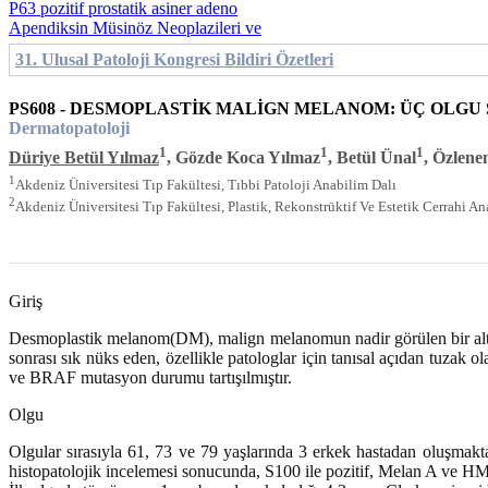
P63 pozitif prostatik asiner adeno
Apendiksin Müsinöz Neoplazileri ve
31. Ulusal Patoloji Kongresi Bildiri Özetleri
PS608 - DESMOPLASTİK MALİGN MELANOM: ÜÇ OLGU
Dermatopatoloji
1
1
1
Düriye Betül Yılmaz
, Gözde Koca Yılmaz
, Betül Ünal
, Özlen
1
Akdeniz Üniversitesi Tıp Fakültesi, Tıbbi Patoloji Anabilim Dalı
2
Akdeniz Üniversitesi Tıp Fakültesi, Plastik, Rekonstrüktif Ve Estetik Cerrahi An
Giriş
Desmoplastik melanom(DM), malign melanomun nadir görülen bir alt tip
sonrası sık nüks eden, özellikle patologlar için tanısal açıdan tuzak
ve BRAF mutasyon durumu tartışılmıştır.
Olgu
Olgular sırasıyla 61, 73 ve 79 yaşlarında 3 erkek hastadan oluşmak
histopatolojik incelemesi sonucunda, S100 ile pozitif, Melan A ve H