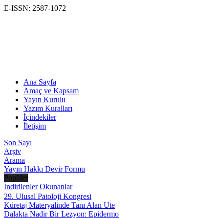
E-ISSN: 2587-1072
Ana Sayfa
Amaç ve Kapsam
Yayın Kurulu
Yazım Kuralları
İçindekiler
İletişim
Son Sayı
Arşiv
Arama
Yayın Hakkı Devir Formu
Popüler
İndirilenler
Okunanlar
29. Ulusal Patoloji Kongresi
Küretaj Materyalinde Tanı Alan Ute
Dalakta Nadir Bir Lezyon: Epidermo