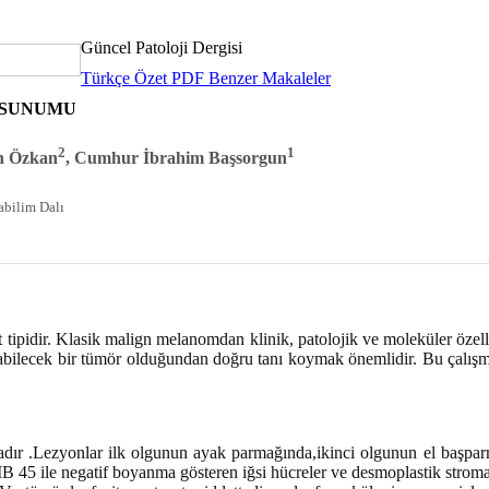
Güncel Patoloji Dergisi
Türkçe Özet
PDF
Benzer Makaleler
 SUNUMU
2
1
en Özkan
, Cumhur İbrahim Başsorgun
abilim Dalı
idir. Klasik malign melanomdan klinik, patolojik ve moleküler özellikl
 olabilecek bir tümör olduğundan doğru tanı koymak önemlidir. Bu çalışm
tadır .Lezyonlar ilk olgunun ayak parmağında,ikinci olgunun el başp
MB 45 ile negatif boyanma gösteren iğsi hücreler ve desmoplastik stro