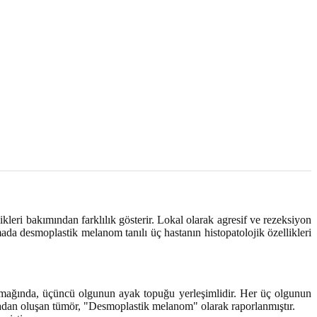
2017, Cilt 1, Ek Sayı
eri bakımından farklılık gösterir. Lokal olarak agresif ve rezeksiyon
ada desmoplastik melanom tanılı üç hastanın histopatolojik özellikleri
armağında, üçüncü olgunun ayak topuğu yerleşimlidir. Her üç olgunun
madan oluşan tümör, "Desmoplastik melanom" olarak raporlanmıştır.