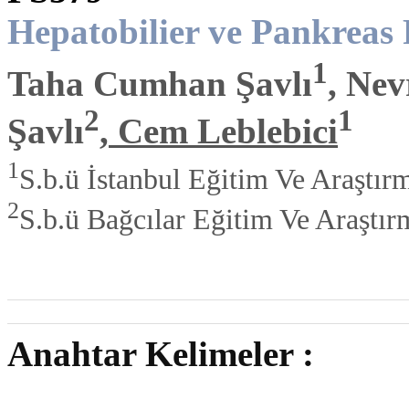
Hepatobilier ve Pankreas 
1
Taha Cumhan Şavlı
, Ne
2
1
Şavlı
,
Cem Leblebici
1
S.b.ü İstanbul Eğitim Ve Araştır
2
S.b.ü Bağcılar Eğitim Ve Araştır
Anahtar Kelimeler :