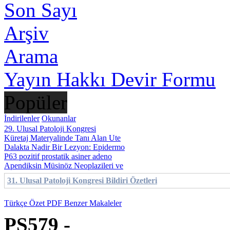
Son Sayı
Arşiv
Arama
Yayın Hakkı Devir Formu
Popüler
İndirilenler
Okunanlar
29. Ulusal Patoloji Kongresi
Küretaj Materyalinde Tanı Alan Ute
Dalakta Nadir Bir Lezyon: Epidermo
P63 pozitif prostatik asiner adeno
Apendiksin Müsinöz Neoplazileri ve
31. Ulusal Patoloji Kongresi Bildiri Özetleri
Türkçe Özet
PDF
Benzer Makaleler
PS579 -